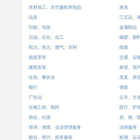
木材加工、木竹藤棕草制品
家具
玩具
工艺品、
印刷、包装
金属制品
石油、石化、化工
橡胶、塑
电力、热力、燃气、水利
能源
批发零售
交通、运
建筑安装
家居、室
住宿、餐饮业
美发、美
银行
保险
广告业
公关、文
生物工程、制药
医疗、护
协会、社团
农、林、
咨询、调查、企业管理服务
法律服务
财会、审计、税务服务
检测、认