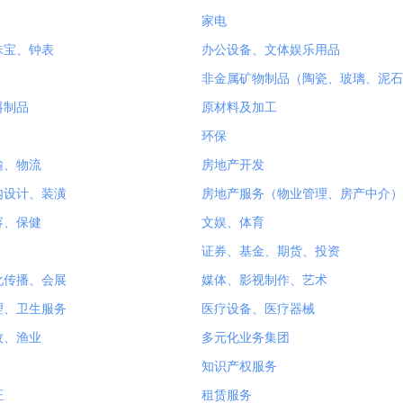
家电
珠宝、钟表
办公设备、文体娱乐用品
非金属矿物制品（陶瓷、玻璃、泥石
料制品
原材料及加工
环保
输、物流
房地产开发
内设计、装潢
房地产服务（物业管理、房产中介）
容、保健
文娱、体育
证券、基金、期货、投资
化传播、会展
媒体、影视制作、艺术
理、卫生服务
医疗设备、医疗器械
牧、渔业
多元化业务集团
知识产权服务
证
租赁服务