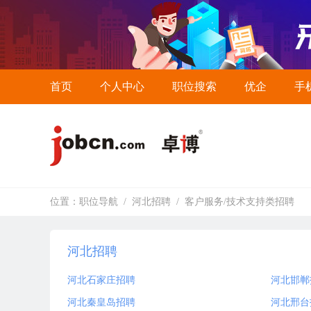
首页
个人中心
职位搜索
优企
手
位置：
职位导航
/
河北招聘
/
客户服务/技术支持类招聘
河北招聘
河北石家庄招聘
河北邯郸
河北秦皇岛招聘
河北邢台