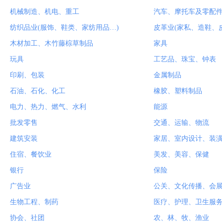
机械制造、机电、重工
汽车、摩托车及零配
纺织品业(服饰、鞋类、家纺用品…)
皮革业(家私、造鞋、
木材加工、木竹藤棕草制品
家具
玩具
工艺品、珠宝、钟表
印刷、包装
金属制品
石油、石化、化工
橡胶、塑料制品
电力、热力、燃气、水利
能源
批发零售
交通、运输、物流
建筑安装
家居、室内设计、装
住宿、餐饮业
美发、美容、保健
银行
保险
广告业
公关、文化传播、会
生物工程、制药
医疗、护理、卫生服
协会、社团
农、林、牧、渔业