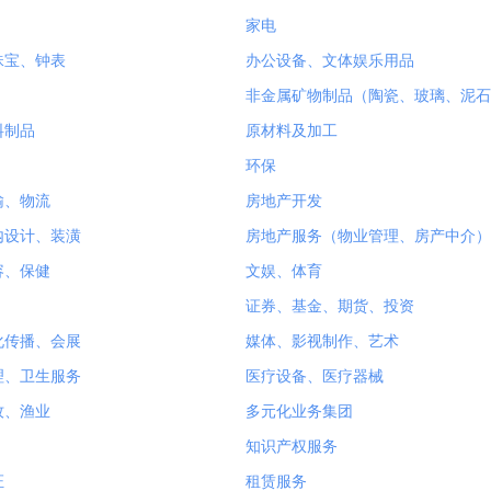
家电
珠宝、钟表
办公设备、文体娱乐用品
非金属矿物制品（陶瓷、玻璃、泥石
料制品
原材料及加工
环保
输、物流
房地产开发
内设计、装潢
房地产服务（物业管理、房产中介）
容、保健
文娱、体育
证券、基金、期货、投资
化传播、会展
媒体、影视制作、艺术
理、卫生服务
医疗设备、医疗器械
牧、渔业
多元化业务集团
知识产权服务
证
租赁服务