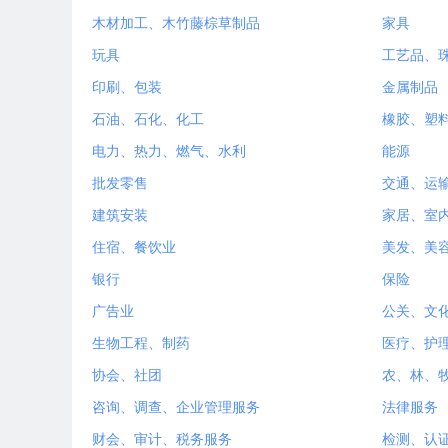
木材加工、木竹藤棕草制品
家具
玩具
工艺品、
印刷、包装
金属制品
石油、石化、化工
橡胶、塑
电力、热力、燃气、水利
能源
批发零售
交通、运
建筑安装
家居、室
住宿、餐饮业
美发、美
银行
保险
广告业
公关、文
生物工程、制药
医疗、护
协会、社团
农、林、
咨询、调查、企业管理服务
法律服务
财会、审计、税务服务
检测、认