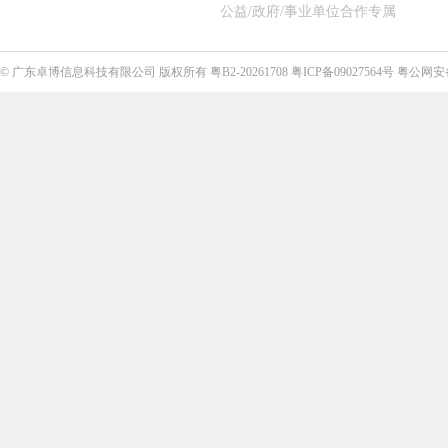
公益/政府/事业单位合作专属
©
广东卓博信息科技有限公司
版权所有
粤B2-20261708
粤ICP备09027564号
粤公网安备4