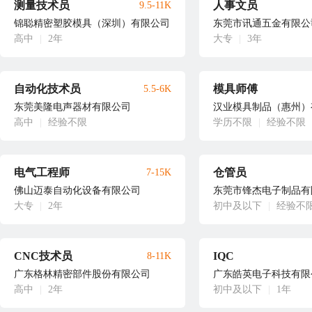
测量技术员
人事文员
9.5-11K
锦聪精密塑胶模具（深圳）有限公司
东莞市讯通五金有限公
高中
|
2年
大专
|
3年
自动化技术员
模具师傅
5.5-6K
东莞美隆电声器材有限公司
汉业模具制品（惠州）
高中
|
经验不限
学历不限
|
经验不限
电气工程师
仓管员
7-15K
佛山迈泰自动化设备有限公司
东莞市锋杰电子制品有
大专
|
2年
初中及以下
|
经验不
CNC技术员
IQC
8-11K
广东格林精密部件股份有限公司
广东皓英电子科技有限
高中
|
2年
初中及以下
|
1年