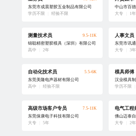
东莞市成晨塑胶五金制品有限公司
中山市百德
学历不限
|
经验不限
大专
|
1年
测量技术员
人事文员
9.5-11K
锦聪精密塑胶模具（深圳）有限公司
东莞市讯通
高中
|
2年
大专
|
3年
自动化技术员
模具师傅
5.5-6K
东莞美隆电声器材有限公司
汉业模具制
高中
|
经验不限
学历不限
|
高级市场客户专员
电气工程
7.5-11K
东莞保康电子科技有限公司
佛山迈泰自
大专
|
5年
大专
|
2年