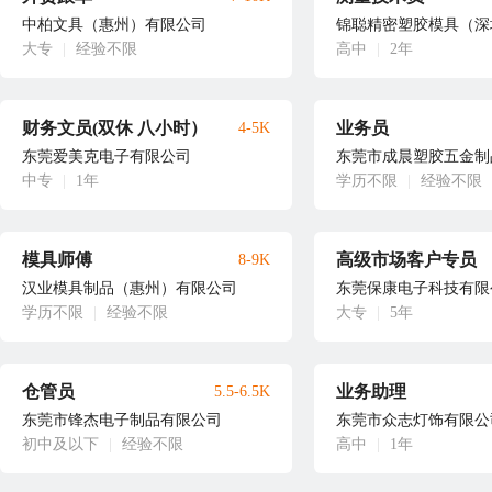
中柏文具（惠州）有限公司
锦聪精密塑胶模具（深
大专
|
经验不限
高中
|
2年
财务文员(双休 八小时）
业务员
4-5K
东莞爱美克电子有限公司
东莞市成晨塑胶五金制
中专
|
1年
学历不限
|
经验不限
模具师傅
高级市场客户专员
8-9K
汉业模具制品（惠州）有限公司
东莞保康电子科技有限
学历不限
|
经验不限
大专
|
5年
仓管员
业务助理
5.5-6.5K
东莞市锋杰电子制品有限公司
东莞市众志灯饰有限公
初中及以下
|
经验不限
高中
|
1年