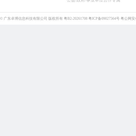
公益/政府/事业单位合作专属
©
广东卓博信息科技有限公司
版权所有
粤B2-20261708
粤ICP备09027564号
粤公网安备4