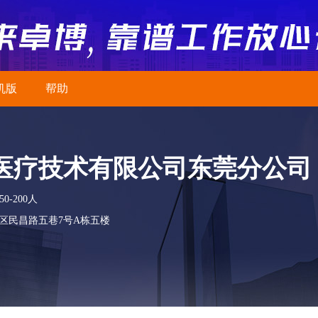
机版
帮助
医疗技术有限公司东莞分公司
0-200人
区民昌路五巷7号A栋五楼