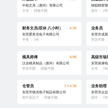
中柏文具（惠州）有限公司
锦聪精密塑
大专
|
经验不限
高中
|
2年
财务文员(双休 八小时）
业务员
4-5K
东莞爱美克电子有限公司
东莞市成晨
中专
|
1年
学历不限
|
模具师傅
高级市场
8-9K
汉业模具制品（惠州）有限公司
东莞保康电
学历不限
|
经验不限
大专
|
5年
仓管员
业务助理
5.5-6.5K
东莞市锋杰电子制品有限公司
东莞市众志
初中及以下
|
经验不限
高中
|
1年