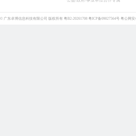
公益/政府/事业单位合作专属
©
广东卓博信息科技有限公司
版权所有
粤B2-20261708
粤ICP备09027564号
粤公网安备4