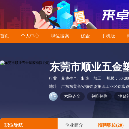
首页
个人中心
职位搜索
优企
手机版
东莞市顺业五金
行业：
其他生产、制造、加工
规模：
50-2
地址：
广东东莞长安镇锦厦第四工业区锦富路
六险齐全
包吃包住
津贴
职位导航
企业简介
招聘职位
(20)