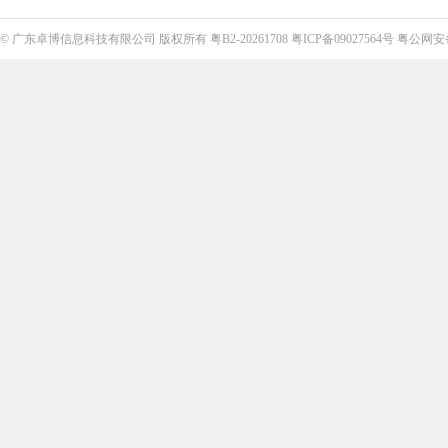
©
广东卓博信息科技有限公司
版权所有
粤B2-20261708
粤ICP备09027564号
粤公网安备4