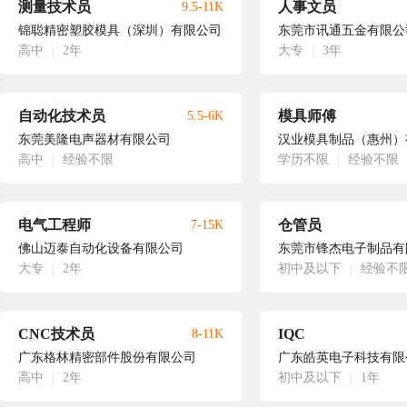
测量技术员
人事文员
9.5-11K
锦聪精密塑胶模具（深圳）有限公司
东莞市讯通五金有限公
高中
|
2年
大专
|
3年
自动化技术员
模具师傅
5.5-6K
东莞美隆电声器材有限公司
汉业模具制品（惠州）
高中
|
经验不限
学历不限
|
经验不限
电气工程师
仓管员
7-15K
佛山迈泰自动化设备有限公司
东莞市锋杰电子制品有
大专
|
2年
初中及以下
|
经验不
CNC技术员
IQC
8-11K
广东格林精密部件股份有限公司
广东皓英电子科技有限
高中
|
2年
初中及以下
|
1年