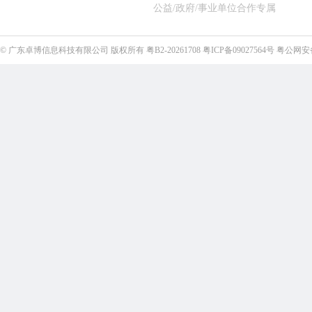
公益/政府/事业单位合作专属
©
广东卓博信息科技有限公司
版权所有
粤B2-20261708
粤ICP备09027564号
粤公网安备4