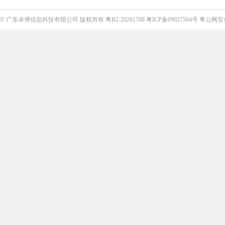
©
广东卓博信息科技有限公司
版权所有
粤B2-20261708
粤ICP备09027564号
粤公网安备4