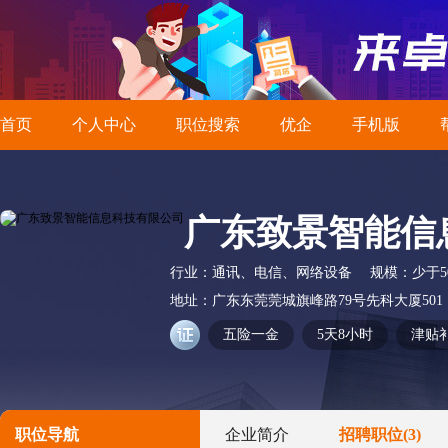
首页
个人中心
职位搜索
优企
手机版
广东致景智能信
行业：
通讯、电信、网络设备
规模：
少于5
地址：
广东东莞莞城旗峰路79号先科大厦501
五险一金
5天8小时
津贴
职位导航
企业简介
招聘职位
(3)