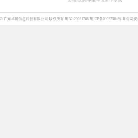
公益/政府/事业单位合作专属
©
广东卓博信息科技有限公司
版权所有
粤B2-20261708
粤ICP备09027564号
粤公网安备4