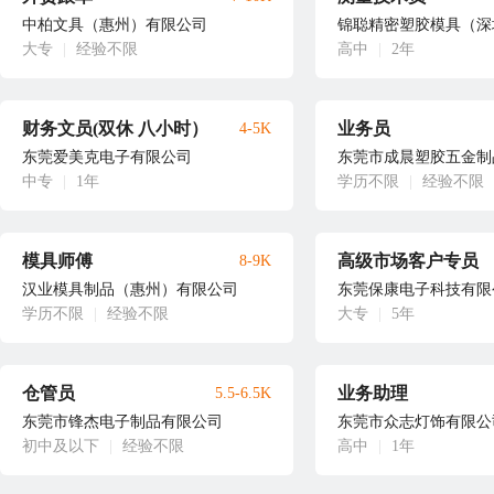
中柏文具（惠州）有限公司
锦聪精密塑胶模具（深
大专
|
经验不限
高中
|
2年
财务文员(双休 八小时）
业务员
4-5K
东莞爱美克电子有限公司
东莞市成晨塑胶五金制
中专
|
1年
学历不限
|
经验不限
模具师傅
高级市场客户专员
8-9K
汉业模具制品（惠州）有限公司
东莞保康电子科技有限
学历不限
|
经验不限
大专
|
5年
仓管员
业务助理
5.5-6.5K
东莞市锋杰电子制品有限公司
东莞市众志灯饰有限公
初中及以下
|
经验不限
高中
|
1年