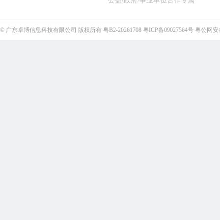
公益/政府/事业单位合作专属
©
广东卓博信息科技有限公司
版权所有
粤B2-20261708
粤ICP备09027564号
粤公网安备4