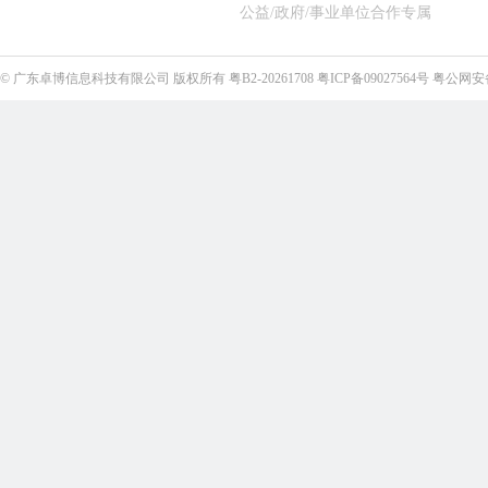
公益/政府/事业单位合作专属
©
广东卓博信息科技有限公司
版权所有
粤B2-20261708
粤ICP备09027564号
粤公网安备4