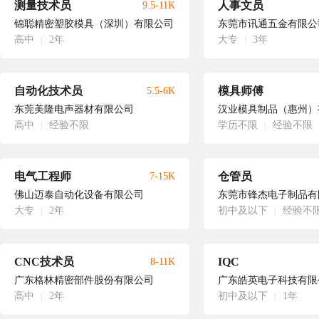
测量技术员
人事文员
9.5-11K
锦聪精密塑胶模具（深圳）有限公司
东莞市讯通五金有限公
高中
|
2年
大专
|
3年
自动化技术员
模具师傅
5.5-6K
东莞美隆电声器材有限公司
汉业模具制品（惠州）
高中
|
经验不限
学历不限
|
经验不限
电气工程师
仓管员
7-15K
佛山迈泰自动化设备有限公司
东莞市锋杰电子制品有
大专
|
2年
初中及以下
|
经验不
CNC技术员
IQC
8-11K
广东格林精密部件股份有限公司
广东皓英电子科技有限
高中
|
2年
初中及以下
|
1年