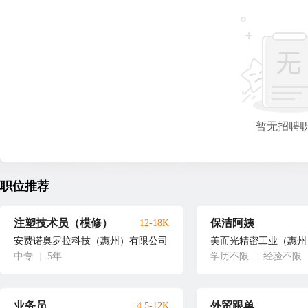
暂无招聘
职位推荐
注塑技术员（模修）
保洁阿姨
12-18K
安费诺奥罗拉科技（惠州）有限公司
美而光精密工业（惠州
中专
|
5年
学历不限
|
经验不限
业务员
外贸跟单
4.5-12K