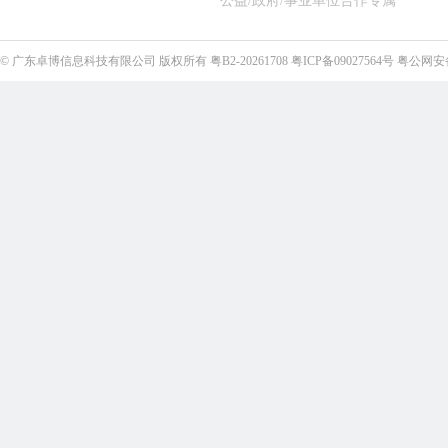
公益/政府/事业单位合作专属
©
广东卓博信息科技有限公司
版权所有
粤B2-20261708
粤ICP备09027564号
粤公网安备4