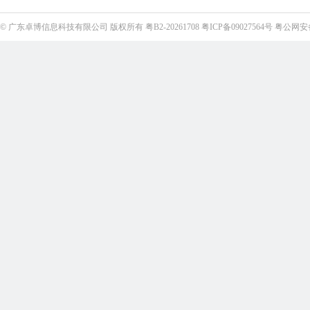
©
广东卓博信息科技有限公司
版权所有
粤B2-20261708
粤ICP备09027564号
粤公网安备4