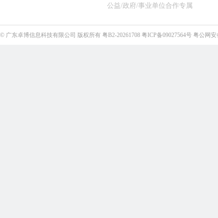
公益/政府/事业单位合作专属
©
广东卓博信息科技有限公司
版权所有
粤B2-20261708
粤ICP备09027564号
粤公网安备4