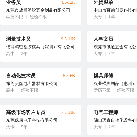
业务员
外贸跟单
4.5-12K
东莞市成晨塑胶五金制品有限公司
中山市百德创意科技有
学历不限
|
经验不限
大专
|
1年
测量技术员
人事文员
9.5-11K
锦聪精密塑胶模具（深圳）有限公司
东莞市讯通五金有限公
高中
|
2年
大专
|
3年
自动化技术员
模具师傅
5.5-6K
东莞美隆电声器材有限公司
汉业模具制品（惠州）
高中
|
经验不限
学历不限
|
经验不限
高级市场客户专员
电气工程师
7.5-11K
东莞保康电子科技有限公司
佛山迈泰自动化设备有
大专
|
5年
大专
|
2年