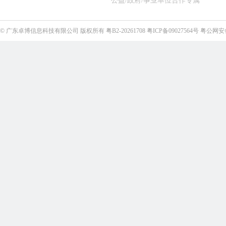
公益/政府/事业单位合作专属
©
广东卓博信息科技有限公司
版权所有
粤B2-20261708
粤ICP备09027564号
粤公网安备4