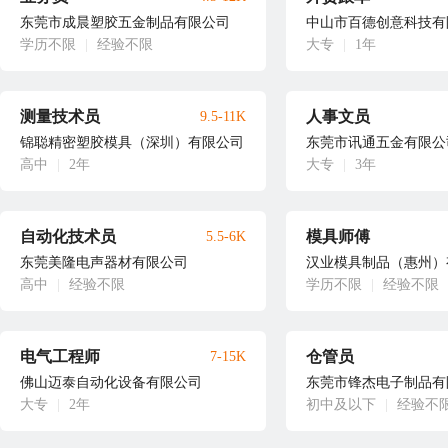
东莞市成晨塑胶五金制品有限公司
中山市百德创意科技有
学历不限
|
经验不限
大专
|
1年
测量技术员
人事文员
9.5-11K
锦聪精密塑胶模具（深圳）有限公司
东莞市讯通五金有限公
高中
|
2年
大专
|
3年
自动化技术员
模具师傅
5.5-6K
东莞美隆电声器材有限公司
汉业模具制品（惠州）
高中
|
经验不限
学历不限
|
经验不限
电气工程师
仓管员
7-15K
佛山迈泰自动化设备有限公司
东莞市锋杰电子制品有
大专
|
2年
初中及以下
|
经验不