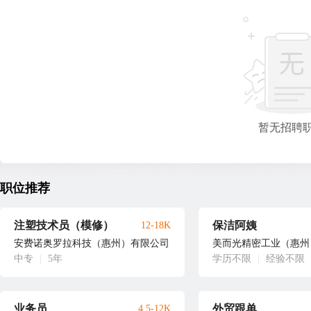
暂无招聘
职位推荐
注塑技术员（模修）
保洁阿姨
12-18K
安费诺奥罗拉科技（惠州）有限公司
美而光精密工业（惠州
中专
|
5年
学历不限
|
经验不限
业务员
外贸跟单
4.5-12K