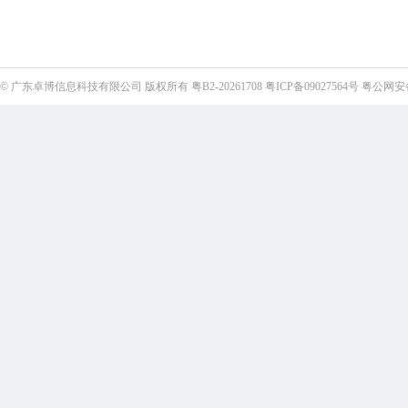
©
广东卓博信息科技有限公司
版权所有
粤B2-20261708
粤ICP备09027564号
粤公网安备4