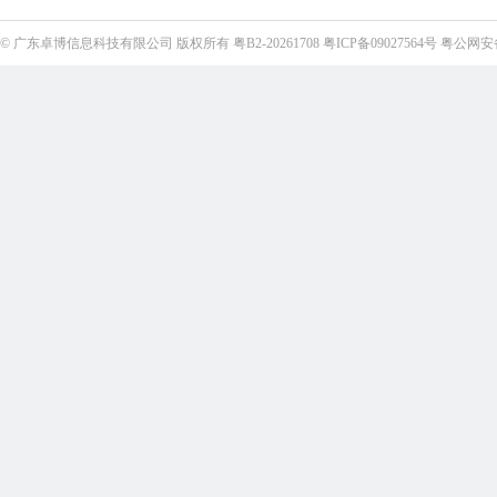
©
广东卓博信息科技有限公司
版权所有
粤B2-20261708
粤ICP备09027564号
粤公网安备4