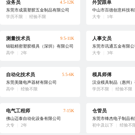
业务员
外贸跟单
4.5-12K
东莞市成晨塑胶五金制品有限公司
中山市百德创意科技有
学历不限
|
经验不限
大专
|
1年
测量技术员
人事文员
9.5-11K
锦聪精密塑胶模具（深圳）有限公司
东莞市讯通五金有限公
高中
|
2年
大专
|
3年
自动化技术员
模具师傅
5.5-6K
东莞美隆电声器材有限公司
汉业模具制品（惠州）
高中
|
经验不限
学历不限
|
经验不限
电气工程师
仓管员
7-15K
佛山迈泰自动化设备有限公司
东莞市锋杰电子制品有
大专
|
2年
初中及以下
|
经验不