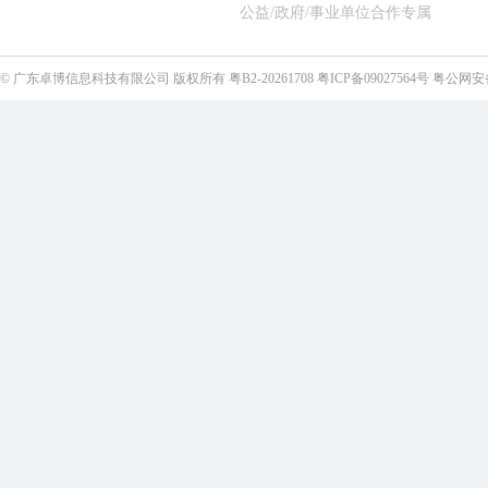
公益/政府/事业单位合作专属
©
广东卓博信息科技有限公司
版权所有
粤B2-20261708
粤ICP备09027564号
粤公网安备4