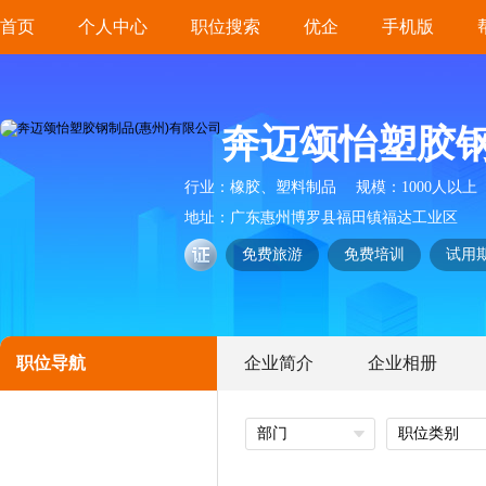
首页
个人中心
职位搜索
优企
手机版
奔迈颂怡塑胶钢
行业：
橡胶、塑料制品
规模：
1000人以上
地址：
广东惠州博罗县福田镇福达工业区
免费旅游
免费培训
试用
职位导航
企业简介
企业相册
部门
职位类别