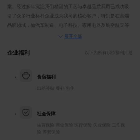
案。经过多年沉淀我们精湛的工艺与卓越品质我司已成功吸
引了众多行业标杆企业成为我司的核心客户，特别是在高端
品牌领域，如汽车制造、电子科技、家用电器及航空航天等
尖端行业。
展开全部
我们的核心竞争力根植于对材料的自主研发与创新，这不仅
企业福利
以下为所有职位福利汇总
使我们能够量身定制出更具市场竞争力的表面处理策略，更
为客户带来了前所未有的价值提升。我们精准定位服务于高
端品牌企业，通过与客户的深度协作与定制化服务，确保每
食宿福利
一位客户都能享受到卓越的品质与无与伦比的表面处理解决
出差补贴 餐补 包住
方案。
公司的愿景是秉承对工匠精神的执着追求，我们致力于不断
精进技术实力沉淀，拓宽知识边界，引领表面处理行业的创
社会保障
新与发展，我们的目标是能够跻身全球表面处理供应商的前
生育保险 商业保险 医疗保险 失业保险 工伤保
沿阵地，成为行业的领导者。
险 养老保险