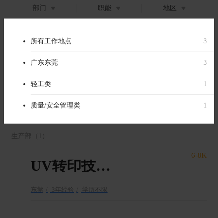
部门
职能
地区
工程部
（1）
所有部门
所有职位类别
所有工作地点
3
3
3
8-12K
工程部
生产管理/生产支持
广东东莞
1
2
3
项目工程师
生产部
轻工类
1
1
东莞
2年经验
大专
品质部
质量/安全管理类
1
1
生产部
（1）
6-8K
UV转印技术员
东莞
3年经验
学历不限