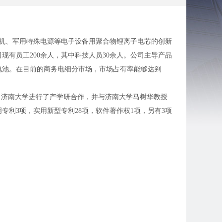
人机、军用特殊电源等电子设备用聚合物锂离子电芯的创新
现有员工200余人，其中科技人员30余人。公司主导产品
电池。在目前的商务电细分市场，市场占有率能够达到
、济南大学进行了产学研合作，并与济南大学马树华教授
利3项，实用新型专利28项，软件著作权1项，另有3项
东省技术创新项目6项，滨州市专利导航项目1项，以上项
及长循环寿命等特点，顺利与广东品胜电子、福州飞毛
顺利通过ISO9000质量管理体系认证，先后获得“科
发中心”等荣誉称号。
性和应用前景，持续优化产品性能，通过开发半固态、准