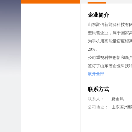
企业简介
山东聚信新能源科技有限
型民营企业，属于国家高
为手机用高能量密度锂
20%。
公司重视科技创新和新
签订了山东省企业科技特
展开全部
发明专利处于实审阶段
目的开展，极大的提升
联系方式
腿、东莞鑫睿、深圳汇达
技型中小企业、山东省专
联系人：
夏金凤
在未来的发展中，公司
公司地址：
山东滨州邹
固态电池，进一步提升