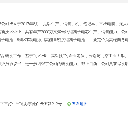
公司成立于2017年8月，是以生产、销售手机、笔记本、平板电脑、无
新技术企业，具有年产2000万支聚合物锂离子电芯生产、销售能力。公司
离子电池，磁吸移动电源用高能量密度锂离子电池，主要定位为高端商务
产品研发工作，基于“小企业、高科技”的企业定位，分别与北京工业大学
派员协议书，进一步增强了公司的研发能力。截止目前，公司共获得发明专
。近年来，公司承担山东省科技型中小企业创新能力提升工程项目1项，山
了公司的研发水平。公司主导产品具有高能量密度、高安全性能、高倍率
发等一线电池品牌进行合作，得到了客户一致的信任和好评。公司积极构建并
精特新中小企业、山东省企业技术中心，滨州市工业企业“一企一技术”研
将坚定聚焦绿色低碳发展战略，深入探讨聚合物锂离子电池电芯的技术特
平市好生街道办事处白云五路212号
查看地图
电芯的可靠性和安全性，为智能数码行业带来更多高品质电池电芯产品。