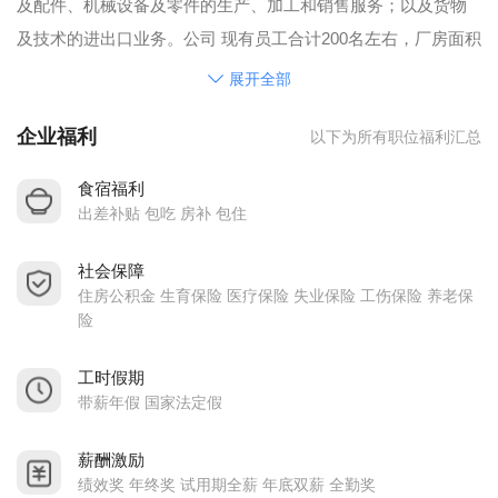
及配件、机械设备及零件的生产、加工和销售服务；以及货物
及技术的进出口业务。公司 现有员工合计200名左右，厂房面积
合计4000平方为客户提供从精密模具到塑胶成品的一条龙服
展开全部
务。公司的核心竞争力具有专业的模具设计团队、优秀的技术
企业福利
以下为所有职位福利汇总
管理人才，精密加工设备完备（如铣床、磨床、Mikron MILL P
500（+G+F)、牧野加工中心、牧野、夏米尔和沙迪克镜面放
食宿福利
电、夏米尔慢走丝以及海克斯康三次元等），检测仪器配备齐
出差补贴 包吃 房补 包住
全；为客户提供优质的服务和高附加值的产品是我们的追求。
社会保障
我们已经在电子，汽车，医疗，航空等领域为客户提供众多优
住房公积金 生育保险 医疗保险 失业保险 工伤保险 养老保
质的精密模具。
险
工时假期
带薪年假 国家法定假
薪酬激励
绩效奖 年终奖 试用期全薪 年底双薪 全勤奖