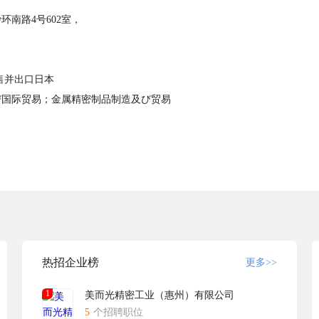
南路4号602室，
售并出口日本
び国际贸易；金属精密制品制造及び贸易
热招企业榜
更多>>
1
美而光精密工业（惠州）有限公司
5
个招聘职位