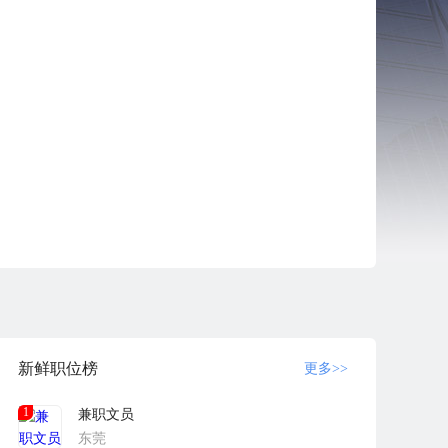
新鲜职位榜
更多>>
1
兼职文员
东莞