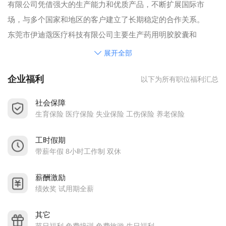
有限公司凭借强大的生产能力和优质产品，不断扩展国际市
场，与多个国家和地区的客户建立了长期稳定的合作关系。
东莞市伊迪蔲医疗科技有限公司主要生产药用明胶胶囊和
HPMC胶囊，所有产品均通过了多项国际认证，包括FDA和
展开全部
HALAL认证，确保产品符合全球市场的严格标准和多样需求。
企业福利
以下为所有职位福利汇总
公司拥有一支专业的外贸销售团队，提供高效的客户服务，确
保产品出口至欧美、东南亚、中东等多个地区。
社会保障
东莞市伊迪蔲医疗科技有限公司以卓越的技术研发、严格的质
生育保险 医疗保险 失业保险 工伤保险 养老保险
量控制和优质的客户服务赢得了全球市场的广泛认可，并持续
工时假期
扩展其在全球胶囊行业中的影响力。
带薪年假 8小时工作制 双休
薪酬激励
绩效奖 试用期全薪
其它