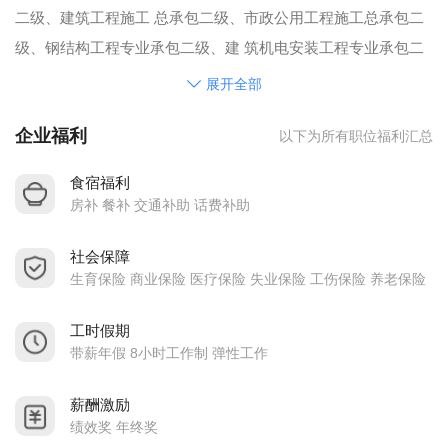
二级、建筑工程施工 总承包二级、市政公用工程施工总承包二
级、钢结构工程专业承包二级、建 筑机电安装工程专业承包二
级、环保工程专业承包二级、施工劳务不分等级， 消防维保、
展开全部
检测、评估等九大资质。
企业福利
以下为所有职位福利汇总
公司通过了 ISO9001、ISO14001 和GB/T28001 施工、设计“三
标一体” 认证;公司机构完善， 拥有强大的专业设计、施工团队
食宿福利
及雄厚的资金实力。
房补 餐补 交通补助 话费补助
公司始终坚持“质量第一，用户至上，铸造精品，超越自我 ”的
社会保障
服 务宗旨，追求和完善科学管理， 以人才战略为依托， 以具有
生育保险 商业保险 医疗保险 失业保险 工伤保险 养老保险
高度社会责 任感的企业形象面向社会，以优质、创新、诚信服
务于各界。
工时假期
带薪年假 8小时工作制 弹性工作
薪酬激励
绩效奖 年终奖