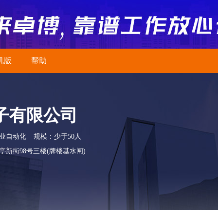
机版
帮助
子有限公司
业自动化
规模：少于50人
新街98号三楼(牌楼基水闸)