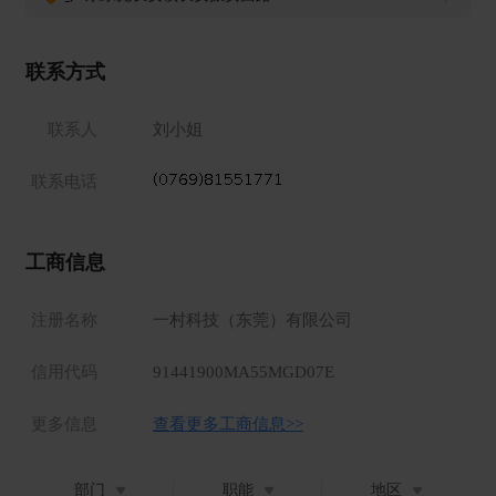
B 职业发展：畅通的内部晋升渠道，良好的职业发展平台
C 各类激励： 年资奖、出勤奖、绩效奖等
联系方式
我们期待你的到来。
地址：广东省东莞市长安镇厦边社区振安西路39号
联系人
刘小姐
1、 深圳、广州方向：乘坐“穗深城际”至长安西站，步行5分
联系电话
钟至公司。
2、公交路线：乘坐公交291、282、201、210路至长安西站
下车；
工商信息
注册名称
一村科技（东莞）有限公司
信用代码
91441900MA55MGD07E
更多信息
查看更多工商信息>>
部门
职能
地区