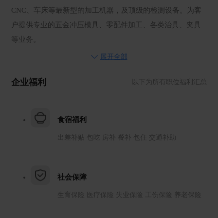
CNC、车床等最新型的加工机器，及顶级的检测设备。为客
户提供专业的五金冲压模具、零配件加工、各类治具、夹具
等业务。
目前，公司已通过国际品质体系认证，已通过ISO9001：
展开全部
2008质量体系认证。公司以“品质至上，客户第一”的质量方
企业福利
以下为所有职位福利汇总
针；秉着“质量，诚信，创新”为企业宗旨。产品广销世界各
地，目前正在稳步，健康地成长为一个国际型企业，公司将
为员工创造幸福，为客户创造价值作为使命，全体人员共同
食宿福利
努力进取，开拓创新，致力于将公司打造成模具行业的领航
出差补贴 包吃 房补 餐补 包住 交通补助
者。
人才待遇
一村科技为员工提供了全面且具有竞争力的薪资及福利计
社会保障
划。其中包括：
生育保险 医疗保险 失业保险 工伤保险 养老保险
A 薪资收入：具有行业竞争力的月薪+月度/年度奖金等（出勤
奖、年资奖，绩效奖金）