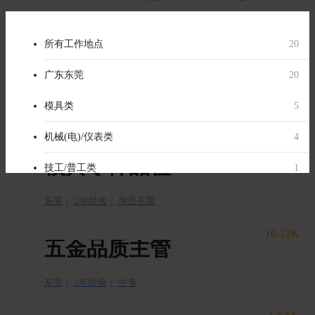
品质部
（7）
所有部门
所有职位类别
所有工作地点
20
20
20
8-10K
品质部
质量/安全管理类
广东东莞
20
7
8
模具品检员
采购部
模具类
1
5
东莞
1年经验
学历不限
外贸部
机械(电)/仪表类
1
4
9-95K
模具零件品检
生产部
技工/普工类
6
1
工程部
贸易类
1
1
东莞
2年经验
学历不限
加工中心
生产管理/生产支持
4
1
10-12K
五金品质主管
东莞
2年经验
中专
3-5.5K