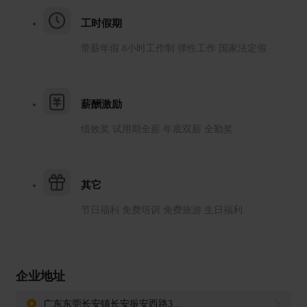
B 夜班福利：夜班津贴，另外每天免费提供小食品， 如面
工时假期
包，饼干，牛奶，八宝粥等
带薪年假 8小时工作制 弹性工作 国家法定假
C 保险： 社会保险
D 带薪假期： 各类法定带薪假期
E 住宿条件： 提供良好的住宿条件，内设空调、热水器、独
薪酬激励
立卫生间等；
绩效奖 试用期全薪 年底双薪 全勤奖
F 子女就学：每年均有一定的高新企业子女就读公办学校名
额，为本公司员工子女就学提供便利条件
G 特殊节日：免费生日礼物，节假日礼品
其它
H其他福利： 生日会，看电影，爬山，海边团建，不定时部
节日福利 免费培训 免费旅游 生日福利
门聚餐，年度免费旅游等；
发展规划
我们提供内容丰富的职业发展机会，确保每位员工都能追求
企业地址
职业梦想
A 学习培训： 一带一学徒培训，不定时外训。
广东东莞长安镇长安振安西路39号206室