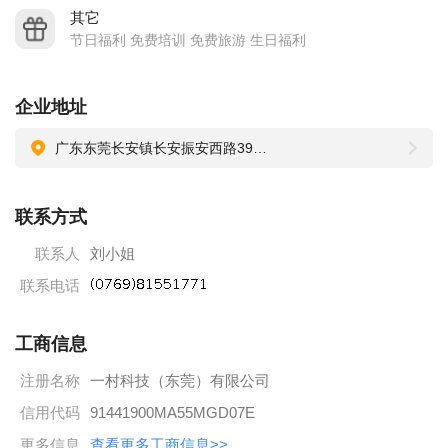
D 带薪假期： 各类法定带薪假期
其它
E 住宿条件： 提供良好的住宿条件，内设空调、热水器、独立
节日福利 免费培训 免费旅游 生日福利
卫生间等；
F 子女就学：每年均有一定的高新企业子女就读公办学校名额，
企业地址
为本公司员工子女就学提供便利条件
广东东莞长安镇长安振安西路39号206室
G 特殊节日：免费生日礼物，节假日礼品
H其他福利： 生日会，看电影，爬山，海边团建，不定时部门
联系方式
聚餐，年度免费旅游等；
发展规划
联系人
刘小姐
我们提供内容丰富的职业发展机会，确保每位员工都能追求职
联系电话
业梦想
A 学习培训： 一带一学徒培训，不定时外训。
工商信息
B 职业发展：畅通的内部晋升渠道，良好的职业发展平台
注册名称
一村科技（东莞）有限公司
C 各类激励： 年资奖、出勤奖、绩效奖等
信用代码
91441900MA55MGD07E
我们期待你的到来。
更多信息
查看更多工商信息>>