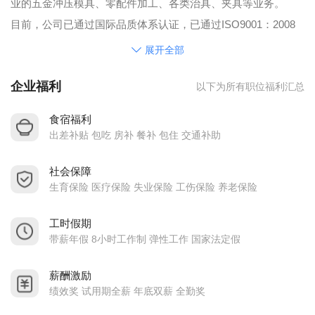
业的五金冲压模具、零配件加工、各类治具、夹具等业务。
目前，公司已通过国际品质体系认证，已通过ISO9001：2008
质量体系认证。公司以“品质至上，客户第一”的质量方针；秉
展开全部
着“质量，诚信，创新”为企业宗旨。产品广销世界各地，目前正
企业福利
以下为所有职位福利汇总
在稳步，健康地成长为一个国际型企业，公司将为员工创造幸
福，为客户创造价值作为使命，全体人员共同努力进取，开拓
食宿福利
创新，致力于将公司打造成模具行业的领航者。
出差补贴 包吃 房补 餐补 包住 交通补助
人才待遇
社会保障
一村科技为员工提供了全面且具有竞争力的薪资及福利计划。
生育保险 医疗保险 失业保险 工伤保险 养老保险
其中包括：
A 薪资收入：具有行业竞争力的月薪+月度/年度奖金等（出勤
工时假期
奖、年资奖，绩效奖金）
带薪年假 8小时工作制 弹性工作 国家法定假
B 夜班福利：夜班津贴，另外每天免费提供小食品， 如面包，
薪酬激励
饼干，牛奶，八宝粥等
绩效奖 试用期全薪 年底双薪 全勤奖
C 保险： 社会保险