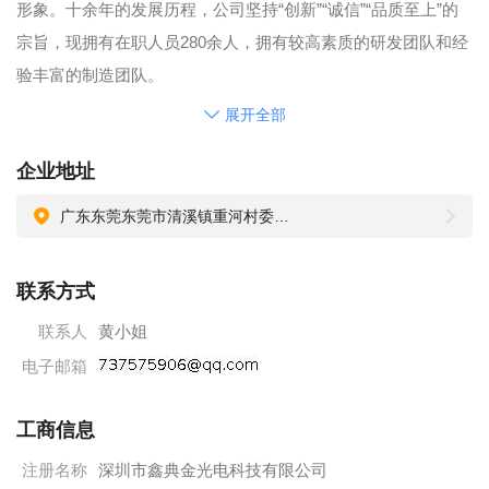
形象。十余年的发展历程，公司坚持“创新”“诚信”“品质至上”的
宗旨，现拥有在职人员280余人，拥有较高素质的研发团队和经
验丰富的制造团队。
公司依托自身努力，已将冷镦技术成为行业领先，产品领域涉
展开全部
及航天航空、武器装备、汽车、3C电子、电力电控等，为保障
企业地址
品质输出，公司先后通过IATFI16949、ISO9001、
OHSAS18000、ISO14000、ISO22301及国军标等体系认证，
广东东莞东莞市清溪镇重河村委会油甘坪村巷4号庆丰高新产业园
同时积极布局以精密五金配件为载体的品质城市建设和以能源
经济为需求的新能源市场，不断拓展和延伸业务方向，提升企
联系方式
业综合实力，逐渐形成了“精密五金配件”和“异金属材料”双轮驱
联系人
黄小姐
动的业务布局。
电子邮箱
工商信息
注册名称
深圳市鑫典金光电科技有限公司