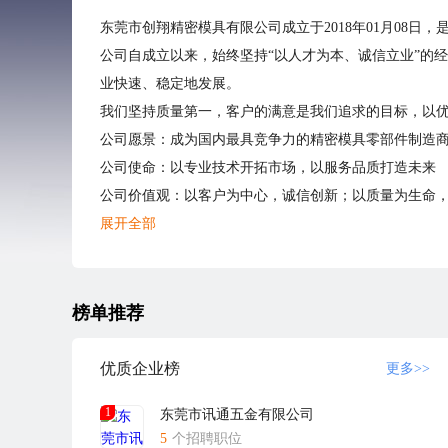
东莞市创翔精密模具有限公司成立于2018年01月08
公司自成立以来，始终坚持“以人才为本、诚信立业”的
业快速、稳定地发展。
我们坚持质量第一，客户的满意是我们追求的目标，以
公司愿景：成为国内最具竞争力的精密模具零部件制造
公司使命：以专业技术开拓市场，以服务品质打造未来
公司价值观：以客户为中心，诚信创新；以质量为生命
生产质量卓越：拥有深厚的技术沉淀，秉持着客户满意
展开全部
每个产品满足质量要求，最大限度保障客户的利益。
未来展望：以质量为根本争创特色品牌 ，面对充满机遇
和服务质量的基础上，加快科学、现代、多元化的规模
榜单推荐
勤劳、执着、创新，将秉承过去的成就，以零起点的心态
山从头越，乘风破浪正当时。创翔愿与社会各界朋友一
优质企业榜
更多>>
1
东莞市讯通五金有限公司
5
个招聘职位