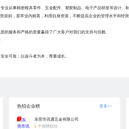
日，是专业从事精密模具零件、五金配件、塑胶制品、电子产品研发等设计、
经营原则，荟萃业内精英，利用自身资源，不断提高企业的管理水平和经
优质的服务和严格的质量赢得了广大客户对我们的支持与信赖。
商
，安全可靠；以奋斗者为本，尊重成长。
的宗旨，创翔正为建立了一套完善的质量管理体系，完善了从原材料到成
和挑战的市场，以坚持不断的创新理念，锐意进取，不断变革，在进一步
经营步伐，与客户同进步、与员工共发展，为客户创造财富的同时，也实
继续努力，创翔公司将积极面对未来的激烈竞争，立足本土，放眼全球，
道，携手共创辉煌。
热招企业榜
更多>>
1
东莞市讯通五金有限公司
5
个招聘职位