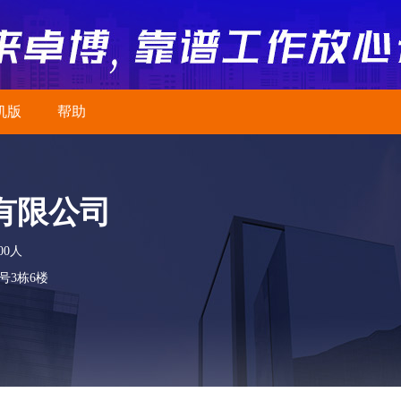
机版
帮助
有限公司
00人
号3栋6楼