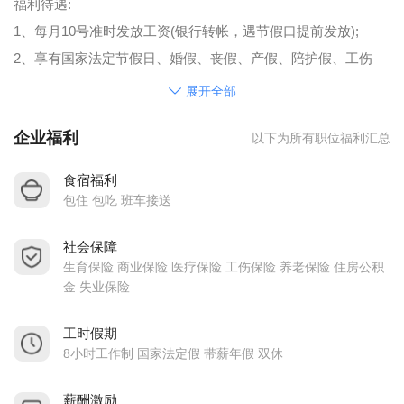
福利待遇:
1、每月10号准时发放工资(银行转帐，遇节假口提前发放);
2、享有国家法定节假日、婚假、丧假、产假、陪护假、工伤
假、年假等;
展开全部
3、入职后购买社会保险:
企业福利
以下为所有职位福利汇总
4、服务满5年及以上之职工享受5年资历奖金或等值礼品;
5、逢节日(春节、端午、中秋)发放“节日礼品”，年底举办“春节
食宿福利
聚餐”及抽奖活动:
包住 包吃 班车接送
6、免费提供食宿，三菜一汤，宿舍配备洗衣机、热水器、空
社会保障
调，wifi 复盖)
生育保险 商业保险 医疗保险 工伤保险 养老保险 住房公积
金 失业保险
工时假期
8小时工作制 国家法定假 带薪年假 双休
薪酬激励