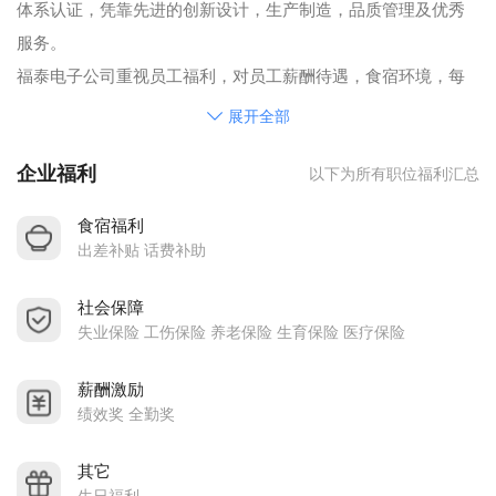
体系认证，凭靠先进的创新设计，生产制造，品质管理及优秀
服务。
福泰电子公司重视员工福利，对员工薪酬待遇，食宿环境，每
季度不断检讨与改善，对表现良好有特殊贡献的员工每月都额
展开全部
外核发绩效奖励，欢迎各优秀人才加入福泰公司的行列，共创
企业福利
以下为所有职位福利汇总
美好未来！
食宿福利
出差补贴 话费补助
社会保障
失业保险 工伤保险 养老保险 生育保险 医疗保险
薪酬激励
绩效奖 全勤奖
其它