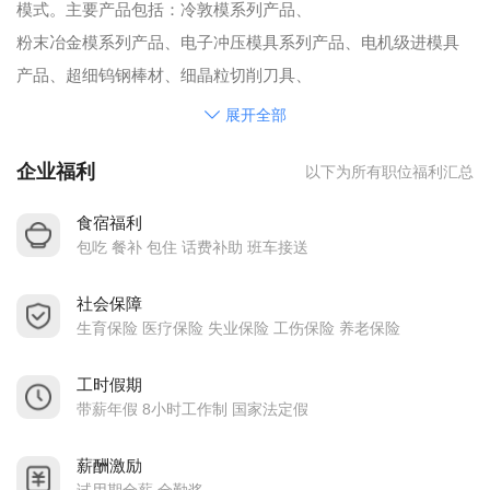
模式。主要产品包括：冷敦模系列产品、
粉末冶金模系列产品、电子冲压模具系列产品、电机级进模具
产品、超细钨钢棒材、细晶粒切削刀具、
耐磨件以及非标异形件、精密模具等。以良好的使用性能和稳
展开全部
定性，广泛运用于冷镦模具、冲压模具、
企业福利
以下为所有职位福利汇总
粉末冶金模具、精密刀具等产品中。
秉承“服务客户 创造价值”的企业宗旨，煜邦新材将坚持以产品
食宿福利
技术创新为不竭动力，以产品稳
包吃 餐补 包住 话费补助 班车接送
定为竞争优势，努力为客户创造价值，为客户实现增值，为中
社会保障
国制造业发展贡献一份力量！
生育保险 医疗保险 失业保险 工伤保险 养老保险
工时假期
带薪年假 8小时工作制 国家法定假
薪酬激励