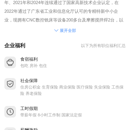
年、2021年和2024年连续通过了国家高新技术企业认定，在
2022年通过了广东省工业和信息化厅认可的专精特新中小企
业，现拥有CNC数控铣床等设备200多台及摩擦搅拌焊2台，以
及辅助设备如车、铣、磨等全制程生产。在同行业中有着良好
展开全部
的口碑，深受广大客户的信赖与支持。
企业福利
以下为所有职位福利汇总
公司制造的产品所服务的主要范围是通讯器材、新能源汽配、
储能、智能终端等行业，如5G腔体及反射板等、新能源汽车水
食宿福利
冷配件、储能水冷配件、机械臂、数据中心机柜配件等。
包吃 房补 包住
社会保障
住房公积金 生育保险 商业保险 医疗保险 失业保险 工伤保
险 养老保险
工时假期
带薪年假 8小时工作制 国家法定假
薪酬激励