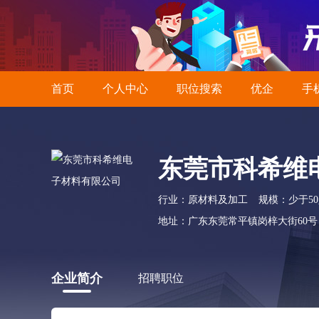
首页
个人中心
职位搜索
优企
手
东莞市科希维
行业：原材料及加工
规模：少于5
地址：广东东莞常平镇岗梓大街60号
企业简介
招聘职位