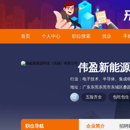
首页
个人中心
职位搜索
优企
手
伟盈新能源
行业：
电子技术、半导体、集成
地址：
广东东莞东莞市东城区桑
五险齐全
包吃包住
职位导航
企业简介
招聘