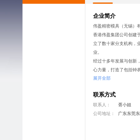
企业简介
伟盈精密模具（无锡）
香港伟盈集团公司创建于
立了数十家分支机构，
业。
经过十多年发展与创新
心力量，打造了包括钟
展开全部
集团倡导“为顾客创造价
产品、提供最好的服务
联系方式
先进而完善的“选才、
我们秉承优质创新、科
联系人：
胥小姐
若欲了解更多详细信息，请浏览集
公司地址：
广东东莞东
东莞生产基地大量招聘男
敬告各位求职朋友：
请各位求职朋友警惕电