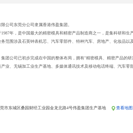
有限公司东莞分公司隶属香港伟盈集团。
1987年，是中国最大的精密模具和精密产品制造商之一，是集科研和
业务范围涉及石英钟表机芯、汽车零部件、特种汽车、房地产、化妆品以
，集团公司已初步完成在中国的整体布局，拥有“精密模具、精密产品的研
表产业、无锡加工业生产基地、多媒体通讯技术及移动电话终端、汽车零
值、为员工创造机会、为社会创造效益”的经营宗旨，以“敬业、诚心、团
、创建最好的品牌”。人才是企业发展的根本，“以人为本”是集团的文化
育才、用才、留才”机制，其中正在全集团推行的新型薪酬制度、多功能福
技兴国之宗旨，凭借多年的精密制造技术，与您携手真诚合作，发展高科
团公司网站：http://www.wellgain.com
莞市东城区桑园财经工业园金龙北路4号伟盈集团生产基地
查看地图
女普工!
话求职陷阱！！