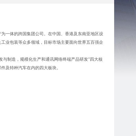
生产为一体的跨国集团公司。在中国、香港及东南亚地区设
及工业包装等众多领域，目标市场主要面向世界五百强企
发与制造，规模化生产和通讯网络终端产品研发”四大核
部件及特种汽车在内的四大板块。
队、创新”为核心价值观，力争做到三个最好“制造最好的
底蕴。伟盈集团不仅经营产品，也经营人才。我们拥有一套
利体系使每一个人都能在伟盈的大家庭中安居乐业。
技产品，推动我国民族工业发展，共创辉煌！