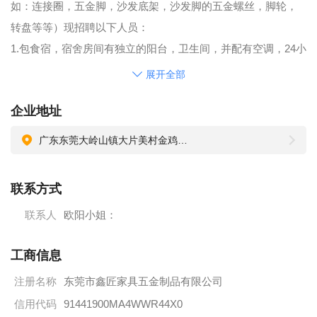
如：连接圈，五金脚，沙发底架，沙发脚的五金螺丝，脚轮，
转盘等等）现招聘以下人员：
1.包食宿，宿舍房间有独立的阳台，卫生间，并配有空调，24小
时热水供应
展开全部
2.员工薪资以个人计件制为主+全勤奖100元/月+年资50元/年
企业地址
3.管理人员薪资：月薪+工作表现奖+全勤奖+年资
广东东莞大岭山镇大片美村金鸡咀路8号鑫匠家具五金制品有限公司
联系方式
联系人
欧阳小姐：
工商信息
注册名称
东莞市鑫匠家具五金制品有限公司
信用代码
91441900MA4WWR44X0