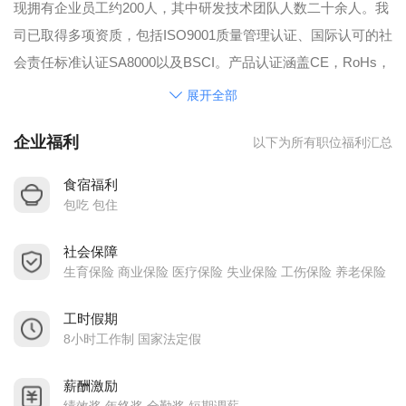
现拥有企业员工约200人，其中研发技术团队人数二十余人。我
司已取得多项资质，包括ISO9001质量管理认证、国际认可的社
会责任标准认证SA8000以及BSCI。产品认证涵盖CE，RoHs，
FCC, BIS, UL等国际认证。
展开全部
多年来，我们的产品远销海外，销售范围覆盖欧洲、北美、东
企业福利
以下为所有职位福利汇总
南亚、南亚地区二十多个国家。
“为客户的利益而努力创新“是我们不变的理念。
食宿福利
包吃 包住
社会保障
生育保险 商业保险 医疗保险 失业保险 工伤保险 养老保险
工时假期
8小时工作制 国家法定假
薪酬激励