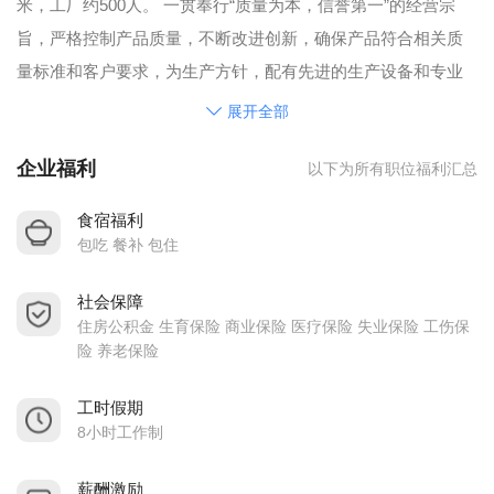
米，工厂约500人。 一贯奉行“质量为本，信誉第一”的经营宗
旨，严格控制产品质量，不断改进创新，确保产品符合相关质
量标准和客户要求，为生产方针，配有先进的生产设备和专业
技术人员，是一家能进行自主设计研发生产的中大型企业。宿
展开全部
舍配有空调、热水器，全天候24小时热水供应，住宿免费。工
企业福利
以下为所有职位福利汇总
厂自办食堂，管理人员包食宿。每周有水果或凉茶供应，每月2
次及节日有加餐，晚上加班有免费宵夜，发工资准时。
食宿福利
包吃 餐补 包住
社会保障
住房公积金 生育保险 商业保险 医疗保险 失业保险 工伤保
险 养老保险
工时假期
8小时工作制
薪酬激励