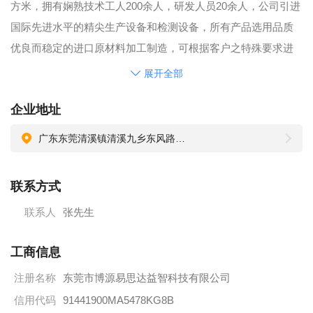
方米，拥有娴熟技术工人200余人，研发人员20余人，公司引进
国际先进水平的精尖生产设备和检测设备，所有产品选用品质
优良而稳定的进口原材料加工制造，可根据客户之特殊要求进
行设计/开发制造。
展开全部
公司自成立以来，一直以“质量第一、顾客至上、持续进步、尊
企业地址
重个人、团结精神”作为公司最高的经营宗旨，以“尊重、自重、
团结、进取”的管理理念和员工一起进步，并以“创建世界名牌，
广东东莞清溪镇清溪九乡东风路129号
满足客户需要”为指导思想，针对国内外市场需要开发的软硬配
套塑胶、电子产品及各种塑胶公仔类及家用电器产品，是公司
联系方式
最基础的核心资源，公司以持续、稳定的品质，快速灵活的反
联系人
张先生
应，准确及时地交货，不断创新的技术，追求卓越的观念，有
利竞争的成本，公平诚信的道德，文明和谐的环境，完善周到
工商信息
的服务，为满足客户要求，为了更进一步提高公司的管理水
注册名称
东莞市博源易思达益智科技有限公司
平，公司实施了以质取胜的质量战略，全面导入和推行
ISO9000：2015 质量管理体系，以积极迎接挑战以达到公司的
信用代码
91441900MA5478KG8B