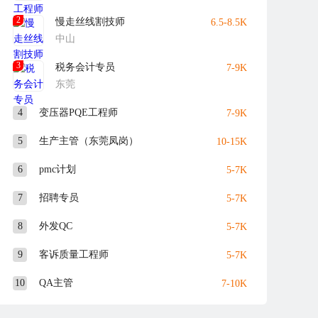
2
慢走丝线割技师
6.5-8.5K
中山
3
税务会计专员
7-9K
东莞
4
变压器PQE工程师
7-9K
5
生产主管（东莞凤岗）
10-15K
6
pmc计划
5-7K
7
招聘专员
5-7K
8
外发QC
5-7K
9
客诉质量工程师
5-7K
10
QA主管
7-10K