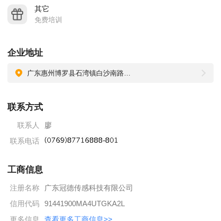
品质为客户产品增值，与客户一起成长。
其它
我们将秉承：“以人为本、诚信经营、用心服务、实干兴
免费培训
业”的企业理念与社会各界一道，为推动整个传感器行业的技术
革新而努力奋斗！
企业地址
广东惠州博罗县石湾镇白沙南路3号
联系方式
联系人
廖
联系电话
工商信息
注册名称
广东冠德传感科技有限公司
信用代码
91441900MA4UTGKA2L
更多信息
查看更多工商信息>>