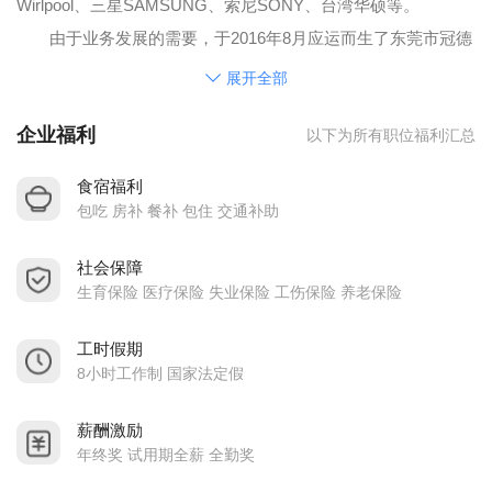
Wirlpool、三星SAMSUNG、索尼SONY、台湾华硕等。
由于业务发展的需要，于2016年8月应运而生了东莞市冠德
传感器科技有限公司，专注于温度传感器制造，对接中国大陆
展开全部
客户的需求。我们的产品广泛用于家用电器（空调、冰箱、洗
企业福利
以下为所有职位福利汇总
衣机、热水器、饮水机、烧水器等等）、智能家居、厨卫电器
（热水器、智能马桶、微波炉、电饭锅等等）、汽车（充电
食宿福利
桩、电池包）、工业设备（电脑、制冷设备、适配器、烘烤
包吃 房补 餐补 包住 交通补助
箱、安防设备）等领域。经过几年的努力，冠德集成了母公司
社会保障
的技术优点，不断优化企业管理及工艺创新顺利通过了
生育保险 医疗保险 失业保险 工伤保险 养老保险
IATF16949：2016认证，加上团队细腻而周全的服务，赢得了众
多客户的好评，所以我们的产品逐步配套使用到了比亚迪（充
工时假期
电桩）、北京汽车（充电桩）、华为（基站空调）、万宝（空
8小时工作制 国家法定假
调）、创维（洗衣机）、艾凯（车载冰箱）等产品。
薪酬激励
“精确传感，智能生活”，冠德将以提高人们的生活品质为美
年终奖 试用期全薪 全勤奖
好愿景，真诚以客户为中心，全心全意为客户服务，提升产品