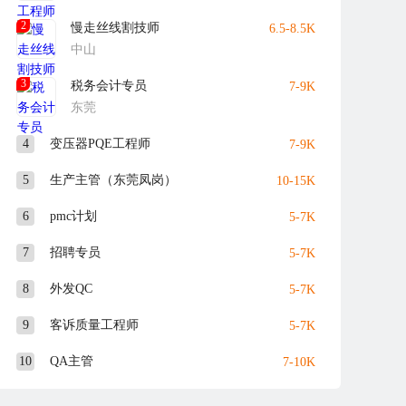
2
慢走丝线割技师
6.5-8.5K
中山
3
税务会计专员
7-9K
东莞
4
变压器PQE工程师
7-9K
5
生产主管（东莞凤岗）
10-15K
6
pmc计划
5-7K
7
招聘专员
5-7K
8
外发QC
5-7K
9
客诉质量工程师
5-7K
10
QA主管
7-10K