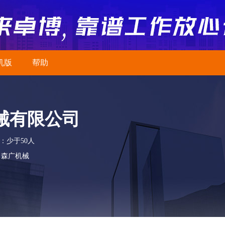
机版
帮助
械有限公司
：少于50人
 森广机械