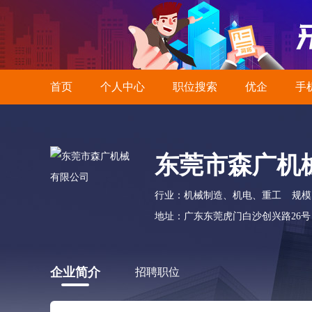
首页
个人中心
职位搜索
优企
手
东莞市森广机
行业：机械制造、机电、重工
规模
地址：广东东莞虎门白沙创兴路26号
企业简介
招聘职位