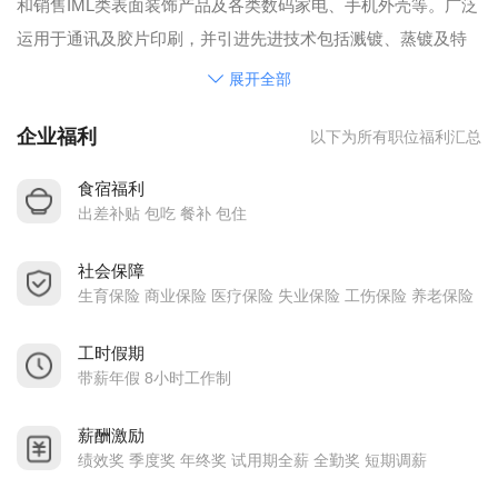
和销售IML类表面装饰产品及各类数码家电、手机外壳等。广泛
运用于通讯及胶片印刷，并引进先进技术包括溅镀、蒸镀及特
殊印刷等工艺制作生产,以品质求生存、创新求发展、诚信为本
展开全部
的经营理念与客户共同发展!
企业福利
以下为所有职位福利汇总
在公司总经理的带领下，运用海纳百川的理念、及用人不疑的
胸怀广泛吸收英才！致力于科技创新，坚持以人为本、诚信为
食宿福利
先、质量第一、客户至上的宗旨与客户双赢互惠、共同发展！
出差补贴 包吃 餐补 包住
欢迎国内外客户致电互糸；自公司成立以来立足长
社会保障
远专注于IML创新技术、工程研发、志在巅峰，赢得了新老客户
生育保险 商业保险 医疗保险 失业保险 工伤保险 养老保险
的一致赞誉！
工时假期
带薪年假 8小时工作制
薪酬激励
绩效奖 季度奖 年终奖 试用期全薪 全勤奖 短期调薪