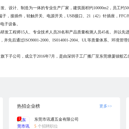
计、制造为一体的专业生产厂家，建筑面积约10000m2，员工约500人。
口，S端子，接插件，轻触开关、电源开关，USB接口、21（42）针插座，FF
它电子设备。
工程师15人、专业技术人员20名和产品质量检测人员45名。并以先
并先后通过ISO9001-2000、IS014001-2004、UL等质量体系
子公司，成立于2016年7月，是由深圳子工厂搬厂至东莞塘厦镇蛟乙塘
DMI、USB、线束连接器的生产与销售，电子产品的技术开发等；公司自成
公司员工的共同努力下，现正以迅猛的发展趋势扩大生产，急聘业内英才
热招企业榜
更多>>
1
东莞市讯通五金有限公司
5
个招聘职位