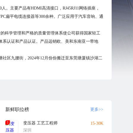
主要产品有HDMI高清接口，RJ45RJ11网络插座，
C/FPC扁平电缆连接器等300余种。广泛应用于汽车音响、通
进的科学管理和严格的质量管理体系使公司获得国家轻工
、环境管理体系认证和产品认证。产品远销欧、美和东南亚一带地
社区九腰街，2024年12月份份搬迁至东莞塘厦镇沙湖二
立以来，坚持“以质量求生存，以科技求发展”的经营理
加入！
新鲜职位榜
更多>>
1
变压器 工艺工程师
15-30K
深圳