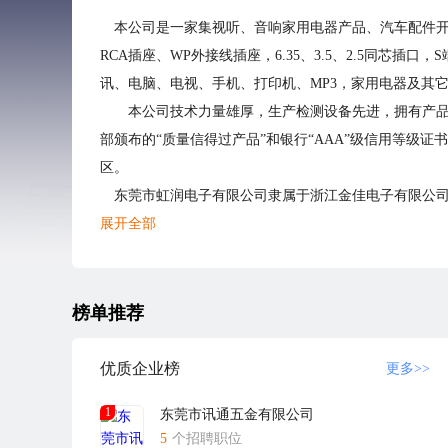
本公司是一家集视听、音响家用电器产品、汽车配件开发、设
RCA插座、WP外接线插座，6.35、3.5、2.5同芯插
讯、电脑、电视、手机、打印机、MP3，家用电器及其
本公司技术力量雄厚，生产检测设备先进，拥有产品研发
部颁布的“质量信得过产品”和银行“AAA”级信用等级证书，
区。
东莞市虹润电子有限公司隶属于浙江金佳电子有限公司旗下
路8号正阳智慧产业园2栋(全新厂房装修）,主要从事H
展开全部
念，秉承“争科技领先、创一流品质”的企业宗旨，在全
榜单推荐
优质企业榜
更多>>
1
东莞市讯通五金有限公司
5
个招聘职位