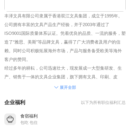
丰泽文具有限公司隶属于香港双江文具集团，成立于1995年。
公司拥有丰富的文具产品生产经验，并于2003年通过了
ISO9001国际质量体系认证。凭着优良的品质、一流的服务，塑
造了“雅思、美斯”等品牌文具，赢得了广大消费者及用户的信
赖。同时公司积极拓展海外市场，产品与服务备受欧美等海外
客户的赞同。
经过多年的耕耘，公司迅速壮大，现发展成一大型集研发、生
产、销售于一体的文具企业集团，旗下拥有文具、印刷、皮
具、电压、五金等多家分厂。公司自建厂房面积超过50000平方
展开全部
米，员工近1000人。
企业福利
以下为所有职位福利汇总
公司注重员工福利，提倡“团结互助，共同进步”的团队理念，使
员工能充分体会大家庭的温暖。公司连续多年被评为“员工满意
食宿福利
企业”。
包吃 包住
公司宗旨：以人为本，人才第一。公司一直秉承“让人才与公司