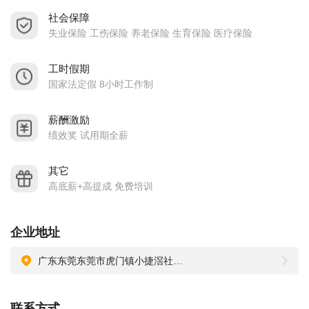
社会保障
共同成长”的用人观。愿您的加入给我们带来新的活力，我们将
失业保险 工伤保险 养老保险 生育保险 医疗保险
向每一位员工提供广阔的发展空间。
工时假期
国家法定假 8小时工作制
薪酬激励
绩效奖 试用期全薪
其它
高底薪+高提成 免费培训
企业地址
广东东莞东莞市虎门镇小捷滘社区捷东38号
联系方式